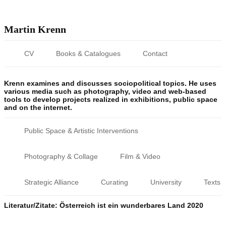
Martin Krenn
CV
Books & Catalogues
Contact
Krenn examines and discusses sociopolitical topics. He uses
various media such as photography, video and web-based
tools to develop projects realized in exhibitions, public space
and on the internet.
Public Space & Artistic Interventions
Photography & Collage
Film & Video
Strategic Alliance
Curating
University
Texts
Literatur/Zitate: Österreich ist ein wunderbares Land 2020