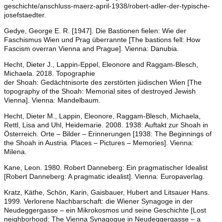
geschichte/anschluss-maerz-april-1938/robert-adler-der-typische-
josefstaedter.
Gedye, George E. R. [1947]. Die Bastionen fielen: Wie der
Faschismus Wien und Prag überrannte [The bastions fell: How
Fascism overran Vienna and Prague]. Vienna: Danubia.
Hecht, Dieter J., Lappin-Eppel, Eleonore and Raggam-Blesch,
Michaela. 2018. Topographie
der Shoah: Gedächtnisorte des zerstörten jüdischen Wien [The
topography of the Shoah: Memorial sites of destroyed Jewish
Vienna]. Vienna: Mandelbaum.
Hecht, Dieter M., Lappin, Eleonore, Raggam-Blesch, Michaela,
Rettl, Lisa and Uhl, Heidemarie. 2008. 1938: Auftakt zur Shoah in
Österreich. Orte – Bilder – Erinnerungen [1938: The Beginnings of
the Shoah in Austria. Places – Pictures – Memories]. Vienna:
Milena.
Kane, Leon. 1980. Robert Danneberg: Ein pragmatischer Idealist
[Robert Danneberg: A pragmatic idealist]. Vienna: Europaverlag.
Kratz, Käthe, Schön, Karin, Gaisbauer, Hubert and Litsauer Hans.
1999. Verlorene Nachbarschaft: die Wiener Synagoge in der
Neudeggergasse – ein Mikrokosmos und seine Geschichte [Lost
neighborhood: The Vienna Synagogue in Neudeggergasse – a