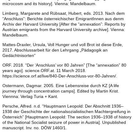
microcosm and its history]. Vienna: Mandelbaum.
Limberg, Margarete and Rübsaat, Hubert, eds. 2013. Nach dem
“Anschluss”: Berichte österreichischer EmigrantInnen aus denm
Archiv der Harvard University [After the “annexation”: Reports by
Austrian emigrants from the Harvard University archive]. Vienna:
Mandelbaum.
Mattes-Draxler, Ursula, Voll Hunger und voll Brot ist diese Erde,
2017. Abschlussarbeit für den Lehrgang „Pädagogik an
Gedächtnisorten“
ORF. 2018. “Der ‘Anschluss’ vor 80 Jahren” [The “annexation” 80
years ago]. science.ORF.at. 11 March 2018.
https://science.orf.at/live/840-Der-Anschluss-vor-80-Jahren/.
Ostermann, Dagmar. 2005. Eine Lebensreise durch KZ [A life
journey through concentration camps]. Edited by Martin Krist.
Viennna: Verlag Turia + Kant.
Persche, Alfred. n.d. “Hauptmann Leopold: Der Abschnitt 1936–
1938 der Geschichte der nationalsozialistischen Machtergreifung in
Österreich” [Hauptmann Leopold: The section 1936–1938 of history
of the National Socialist seizure of power in Austria]. Unpublished
manuscript. Inv. no. DÖW 1460/1.