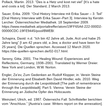
Pollack, Martin. 2013. “Des is a Hetz und kost net viel” [It’s a hate
and costs a lot]. Der Standard, 2 March 2013.
Sauer, Erika. 2009. “Oral History Interview mit Erika Sauer – 3. Teil”
[Oral History Interview with Erika Sauer–Part 3]. Interview by Kerstin
Lercher. Österreichischer Mediathek. 18 September 2009.
https://www.mediathek.at/portaltreffer/atom/19FF65A4-222-000D2-
00000CDC-19FE9445/pool/BWEB/.
Schapira, David. n.d. “Ich bin 42 Jahre alt, Jude, Arzt und habe 25
Jahre lang” [I am 42 years old, a Jew, a doctor and have been for
25 years]. Die Quellen sprechen. Accessed 12 March 2020.
https://die-quellen-sprechen.de/02-017.html.
Sereny, Gitta. 2001. The Healing Wound: Experiences and
Reflections, Germany, 1938–2001. Translated by Werner Dreier.
New York and London, W.W. Norton.
Engler, Ze’ev, Zum Gedenken an Rudolf Klopper, in: Verein Steine
der Erinnerung and Elisabeth Ben David Hindler, eds. 2010. Weg
der Erinnerung durch die Leopoldstadt [The path of remembrance
through the Leopoldstadt]. Part 5. Vienna: Verein Steine der
Erinnerung an Jüdische Opfer des Holocausts.
Weinzierl, Ulrich, ed. 1987. Österreichs Fall: Schriftsteller berichten
vom “Anschluss.” [Austria’s case: Writers report on the annexation].