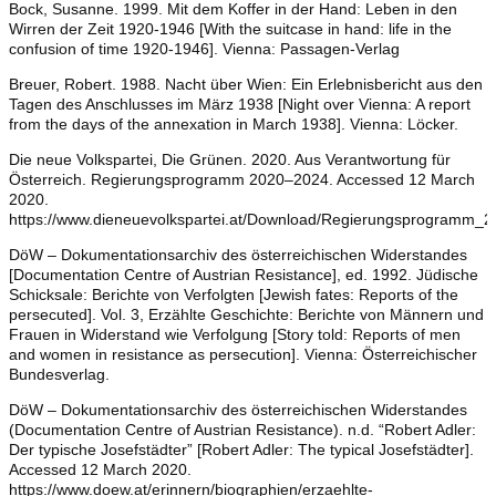
Bock, Susanne. 1999. Mit dem Koffer in der Hand: Leben in den
Wirren der Zeit 1920-1946 [With the suitcase in hand: life in the
confusion of time 1920-1946]. Vienna: Passagen-Verlag
Breuer, Robert. 1988. Nacht über Wien: Ein Erlebnisbericht aus den
Tagen des Anschlusses im März 1938 [Night over Vienna: A report
from the days of the annexation in March 1938]. Vienna: Löcker.
Die neue Volkspartei, Die Grünen. 2020. Aus Verantwortung für
Österreich. Regierungsprogramm 2020–2024. Accessed 12 March
2020.
https://www.dieneuevolkspartei.at/Download/Regierungsprogramm_2
DöW – Dokumentationsarchiv des österreichischen Widerstandes
[Documentation Centre of Austrian Resistance], ed. 1992. Jüdische
Schicksale: Berichte von Verfolgten [Jewish fates: Reports of the
persecuted]. Vol. 3, Erzählte Geschichte: Berichte von Männern und
Frauen in Widerstand wie Verfolgung [Story told: Reports of men
and women in resistance as persecution]. Vienna: Österreichischer
Bundesverlag.
DöW – Dokumentationsarchiv des österreichischen Widerstandes
(Documentation Centre of Austrian Resistance). n.d. “Robert Adler:
Der typische Josefstädter” [Robert Adler: The typical Josefstädter].
Accessed 12 March 2020.
https://www.doew.at/erinnern/biographien/erzaehlte-